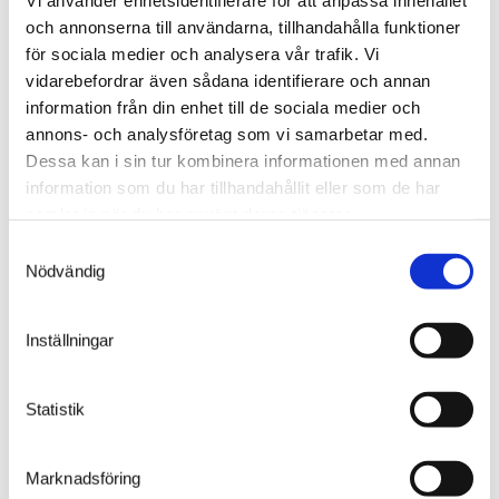
Vi använder enhetsidentifierare för att anpassa innehållet
och annonserna till användarna, tillhandahålla funktioner
för sociala medier och analysera vår trafik. Vi
vidarebefordrar även sådana identifierare och annan
information från din enhet till de sociala medier och
annons- och analysföretag som vi samarbetar med.
Dessa kan i sin tur kombinera informationen med annan
information som du har tillhandahållit eller som de har
samlat in när du har använt deras tjänster.
Samtyckesval
Nödvändig
Inställningar
Statistik
Hissautomat installerad hos Strukton
Marknadsföring
Rail