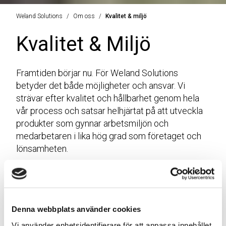
Weland Solutions
Om oss
Kvalitet & miljö
Kvalitet & Miljö
Framtiden börjar nu. För Weland Solutions
betyder det både möjligheter och ansvar. Vi
strävar efter kvalitet och hållbarhet genom hela
vår process och satsar helhjärtat på att utveckla
produkter som gynnar arbetsmiljön och
medarbetaren i lika hög grad som företaget och
lönsamheten.
Kvalitet är en grundsten i allt vi gör. Hängivna vårt
uppdrag vill vi alltid leverera produkter som överträffar
förväntningarna och skapar kundnöjdhet i varje led. Du
kan alltid lita på att våra produkter är både pålitliga och
hållbara.
Denna webbplats använder cookies
Men för oss handlar kvalitet inte bara om produkterna i
Vi använder enhetsidentifierare för att anpassa innehållet