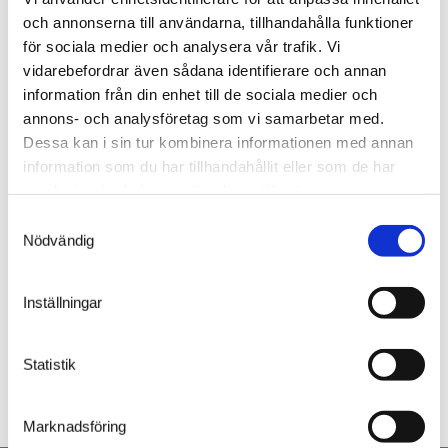
sig. Det handlar också om att skapa en hållbar
och annonserna till användarna, tillhandahålla funktioner
verksamhet som tar hänsyn till miljön och de
för sociala medier och analysera vår trafik. Vi
människor som påverkas av vår verksamhet. Här tar vi
vidarebefordrar även sådana identifierare och annan
ansvar för att minska utsläpp, effektivisera
resursanvändningen och minimera avfallet. Genom att
information från din enhet till de sociala medier och
investera i grön teknik och hållbara metoder strävar vi
annons- och analysföretag som vi samarbetar med.
efter att vara en del av lösningen på dagens
Dessa kan i sin tur kombinera informationen med annan
klimatutmaningar.
information som du har tillhandahållit eller som de har
Dokumentation kring Kvalitet & Miljö hittar du
här.
samlat in när du har använt deras tjänster.
Samtyckesval
Nödvändig
Inställningar
Statistik
Marknadsföring