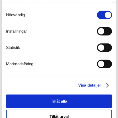
samlat in när du har använt deras tjänster.
GDPR samtycke
*
Samtyckesval
Jag samtycker till att Weland Solutions lagrar min
Nödvändig
inskickade information så att de kan svara på min
förfrågan.
Inställningar
Statistik
Marknadsföring
Nästa
Föregående
Visa detaljer
Relaterade nyheter
Tillåt alla
Tillåt urval