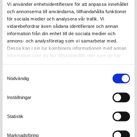
Vi använder enhetsidentifierare för att anpassa innehållet
och annonserna till användarna, tillhandahålla funktioner
2026-02-11
för sociala medier och analysera vår trafik. Vi
vidarebefordrar även sådana identifierare och annan
Vertical power! Unlock warehouse
information från din enhet till de sociala medier och
potential.
annons- och analysföretag som vi samarbetar med.
Dessa kan i sin tur kombinera informationen med annan
information som du har tillhandahållit eller som de har
samlat in när du har använt deras tjänster.
READ MORE
Samtyckesval
Nödvändig
Inställningar
Statistik
Marknadsföring